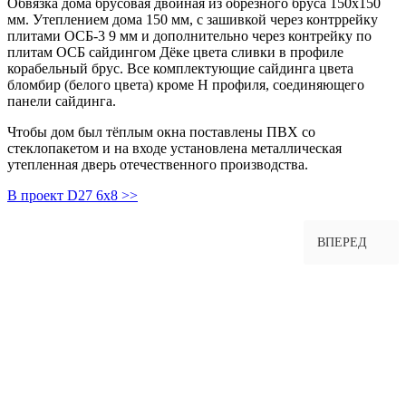
Обвязка дома брусовая двойная из обрезного бруса 150х150
мм. Утеплением дома 150 мм, с зашивкой через контррейку
плитами ОСБ-3 9 мм и дополнительно через контрейку по
плитам ОСБ сайдингом Дёке цвета сливки в профиле
корабельный брус. Все комплектующие сайдинга цвета
бломбир (белого цвета) кроме H профиля, соединяющего
панели сайдинга.
Чтобы дом был тёплым окна поставлены ПВХ со
стеклопакетом и на входе установлена металлическая
утепленная дверь отечественного производства.
В проект D27 6х8 >>
ВПЕРЕД